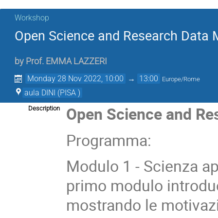
Workshop
Open Science and Research Data 
by
Prof.
EMMA LAZZERI
Monday 28 Nov 2022, 10:00
→
13:00
Europe/Rome
aula DINI (PISA )
Open Science and Re
Description
Programma:
Modulo 1 - Scienza ape
primo modulo introduc
mostrando le motivazi