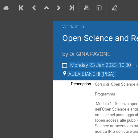
Workshop
Open Science and R
by
Dr
GINA PAVONE
Monday 23 Jan 2023, 10:00
AULA BIANCHI (PISA)
Corso di Open Science
Description
Programma
Modulo 1 - Scienza aperta
dell’Open Science e andan
cruciale nel passaggio a
l’open access alle pubblic
Science attraverso un meto
ricerca IRIS con cui è pos