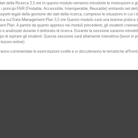
ati della Ricerca 3,5 ore In questo modulo verranno introdotte le motivazioni e gli
 i principi FAIR (Findable, Accessible, Interoperable, Reusable) entrando nel dett
aspetti legali della gestione dei dati della ricerca, comprese le situazioni in cui i 
ica sul Data Management Plan 3,5 ore Questo modulo sarà una lezione pratica sull
nt Plan. A partire da quanto appreso nei moduli precedenti, gli studenti creeran
lti e analizzati durante il dottorato di ricerca. Durante la sessione saranno intro
 di ispirare gli studenti. Questa sessione sarà altamente interattiva (lavori in picc
 lezioni online).
erranno commentate le esercitazioni svolte e si discuteranno le tematiche affronta