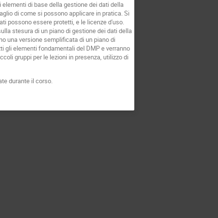
 elementi di base della gestione dei dati della
aglio di come si possono applicare in pratica. Si
dati possono essere protetti, e le licenze d'uso.
a stesura di un piano di gestione dei dati della
no una versione semplificata di un piano di
dotti gli elementi fondamentali del DMP e verranno
oli gruppi per le lezioni in presenza, utilizzo di
te durante il corso.