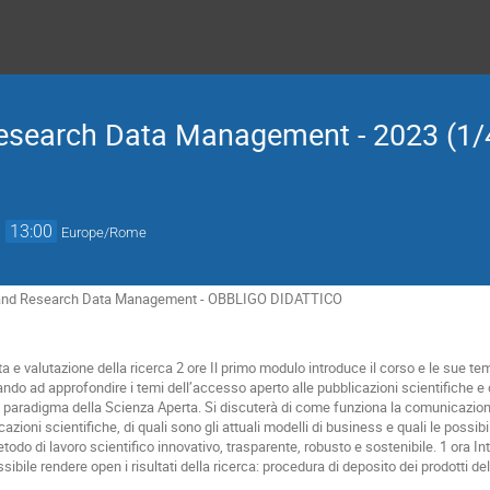
esearch Data Management - 2023 (1/
→
13:00
Europe/Rome
 and Research Data Management - OBBLIGO DIDATTICO
 e valutazione della ricerca 2 ore Il primo modulo introduce il corso e le sue t
do ad approfondire i temi dell’accesso aperto alle pubblicazioni scientifiche e d
l paradigma della Scienza Aperta. Si discuterà di come funziona la comunicazio
azioni scientifiche, di quali sono gli attuali modelli di business e quali le possibi
do di lavoro scientifico innovativo, trasparente, robusto e sostenibile. 1 ora Intr
sibile rendere open i risultati della ricerca: procedura di deposito dei prodotti dell