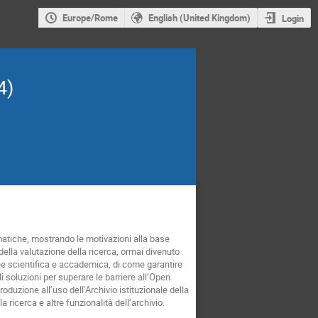
Europe/Rome
English (United Kingdom)
Login
4)
ematiche, mostrando le motivazioni alla base
ella valutazione della ricerca, ormai divenuto
ne scientifica e accademica, di come garantire
li soluzioni per superare le barriere all’Open
oduzione all’uso dell’Archivio istituzionale della
a ricerca e altre funzionalità dell’archivio.