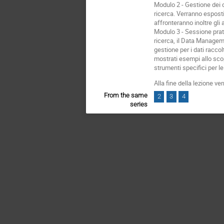
Modulo 2 - Gestione dei d
ricerca. Verranno esposti
affronteranno inoltre gli 
Modulo 3 - Sessione prat
ricerca, il Data Manageme
gestione per i dati racco
mostrati esempi allo scopo
strumenti specifici per le
Alla fine della lezione v
From the same
2
3
4
series