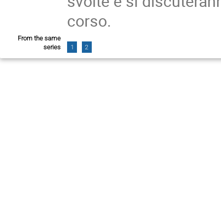
svolte e si discuteran
corso.
From the same
series
1
2