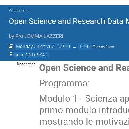
Workshop
Open Science and Research Data 
by
Prof.
EMMA LAZZERI
Monday 5 Dec 2022, 09:30
→
13:00
Europe/Rome
aula DINI (PISA )
Open Science and Re
Description
Programma:
Modulo 1 - Scienza ape
primo modulo introduc
mostrando le motivazi